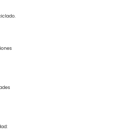
iclado.
siones
dades
dad: