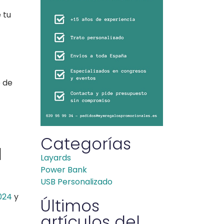
 tu
o de
Categorías
l
Layards
Power Bank
USB Personalizado
024
y
Últimos
artículos del