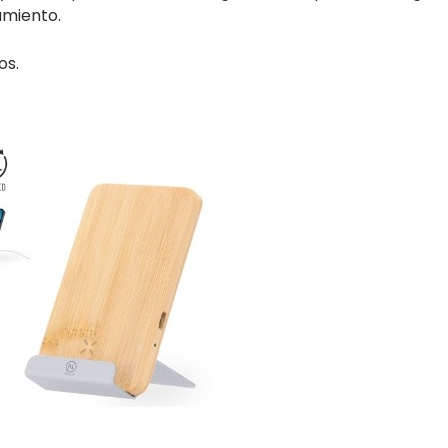
amiento.
os.