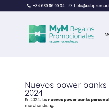
+34 639 96 99 34
hola@usbpromoci
M
Nuevos power banks 
2024
En 2024, los
nuevos power banks persona
merchandising.