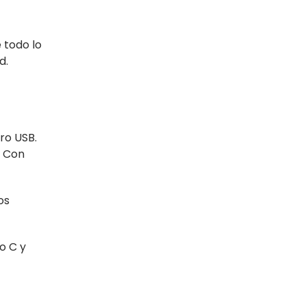
 todo lo
d.
ro USB.
. Con
os
o C y