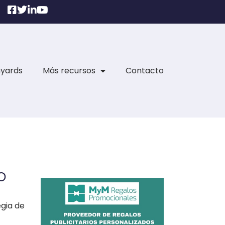
nyards
Más recursos
Contacto
o
egia de