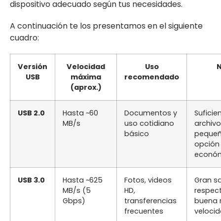
dispositivo adecuado según tus necesidades.
A continuación te los presentamos en el siguiente
cuadro:
Versión
Velocidad
Uso
USB
máxima
recomendado
(aprox.)
USB 2.0
Hasta ~60
Documentos y
Suficie
MB/s
uso cotidiano
archiv
básico
pequeñ
opción
económ
USB 3.0
Hasta ~625
Fotos, videos
Gran sa
MB/s (5
HD,
respect
Gbps)
transferencias
buena 
frecuentes
velocid