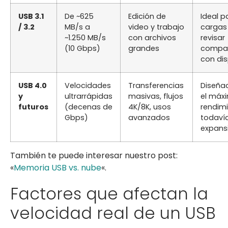
USB 3.1
De ~625
Edición de
Ideal p
/ 3.2
MB/s a
video y trabajo
cargas 
~1.250 MB/s
con archivos
revisar
(10 Gbps)
grandes
compat
con dis
USB 4.0
Velocidades
Transferencias
Diseña
y
ultrarrápidas
masivas, flujos
el máx
futuros
(decenas de
4K/8K, usos
rendimi
Gbps)
avanzados
todaví
expans
También te puede interesar nuestro post:
«
Memoria USB vs. nube
«.
Factores que afectan la
velocidad real de un USB